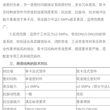
道密封失效，另一道密封仍能保证系统密封性，安全冗余度高。双卡
压结构使管件与管道的连接强度更高，抗拉拔、抗振动、抗水锤冲击
能力显著优于单卡压。承压能力可达2.5MPa甚至更高，适用范围更
广。
2.应用范围：适用于工作压力≤2.5MPa、管径DN15-DN100的管
道系统，特别适合高层建筑给水、消防管道、工业管道等对承压和安
全性要求较高的场合。双卡压结构对管道壁厚、圆度要求更严格，需
配套专用工具和规范操作。
三、两类结构的技术对比
对比项
单卡压式管件
双卡压式管件
密封结构
单道密封环
双道独立密封环
承压能力
≤1.6MPa
≤2.5MPa（部分可达3
抗振动性能
一般
优良
抗拉拔能力
满足标准要求
显著增强
适用管径
DN15-DN100
DN15-DN100