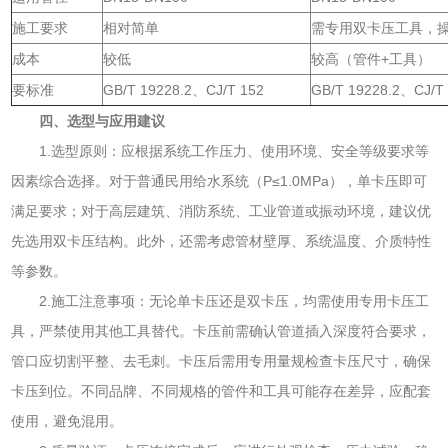
施工要求
相对简单
需专用双卡压工具，
成本
较低
较高（管件+工具）
要标准
GB/T 19228.2、CJ/T 152
GB/T 19228.2、CJ
四、选型与应用建议
1.选型原则：应根据系统工作压力、使用环境、安全等级要求等
因素综合选择。对于普通民用给水系统（P≤1.0MPa），单卡压即可
满足要求；对于高层建筑、消防系统、工业管道或振动环境，建议优
先选用双卡压结构。此外，还需考虑管材壁厚、系统温度、介质特性
等参数。
2.施工注意事项：无论单卡压还是双卡压，均需使用专用卡压工
具，严禁使用其他工具替代。卡压前需确认管道插入深度符合要求，
管口应切割平整、去毛刺。卡压后需用专用量规检查卡压尺寸，确保
卡压到位。不同品牌、不同规格的管件和工具可能存在差异，应配套
使用，避免混用。