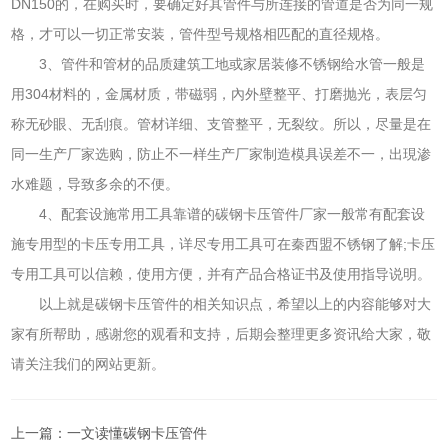
DN150的，在购买时，要确定好其管件与所连接的管道是否为同一规
格，才可以一切正常安装，管件型号规格相匹配的直径规格。
3、管件和管材的品质建筑工地或家居装修不锈钢给水管一般是
用304材料的，金属材质，带磁弱，內外壁整平、打磨抛光，表层匀
称无砂眼、无刮痕。管材详细、支管整平，无裂纹。所以，尽量是在
同一生产厂家选购，防止不一样生产厂家制造模具误差不一，出現渗
水难题，导致多余的不便。
4、配套设施常用工具靠谱的碳钢卡压管件厂家一般常有配套设
施专用型的卡压专用工具，详尽专用工具可在秦西盟不锈钢了解;卡压
专用工具可以信赖，使用方便，并有产品合格证书及使用指导说明。
以上就是碳钢卡压管件的相关知识点，希望以上的内容能够对大
家有所帮助，感谢您的观看和支持，后期会整理更多资讯给大家，敬
请关注我们的网站更新。
上一篇：
一文读懂碳钢卡压管件