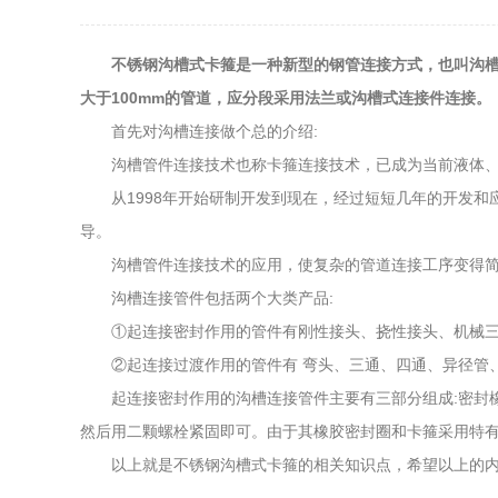
不锈钢沟槽式卡箍是一种新型的钢管连接方式，也叫沟槽
大于100mm的管道，应分段采用法兰或沟槽式连接件连接。
首先对沟槽连接做个总的介绍:
沟槽管件连接技术也称卡箍连接技术，已成为当前液体、气
从1998年开始研制开发到现在，经过短短几年的开发和
导。
沟槽管件连接技术的应用，使复杂的管道连接工序变得简
沟槽连接管件包括两个大类产品:
①起连接密封作用的管件有刚性接头、挠性接头、机械三
②起连接过渡作用的管件有 弯头、三通、四通、异径管
起连接密封作用的沟槽连接管件主要有三部分组成:密封橡
然后用二颗螺栓紧固即可。由于其橡胶密封圈和卡箍采用特
以上就是不锈钢沟槽式卡箍的相关知识点，希望以上的内容