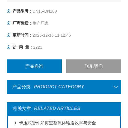
液体压力。DN25-DN50钢管壁厚为1.5mm 2. GB50974-
2014消防给 水及消火栓系统技术规范其中8.2.9规定，架
产品型号：
DN15-DN100
空管道的连接宜采用沟槽连接，螺纹，法兰，卡压等方
厂商性质：
生产厂家
式，不宜采用焊接连接，当管径小于或等于DN50时，应采
用螺纹和卡压连接。
更新时间：
2025-12-16 11:12:46
访 问 量：
2221
产品咨询
联系我们
产品分类
PRODUCT CATEGORY
相关文章
RELATED ARTICLES
卡压式管件如何重塑流体输送效率与安全