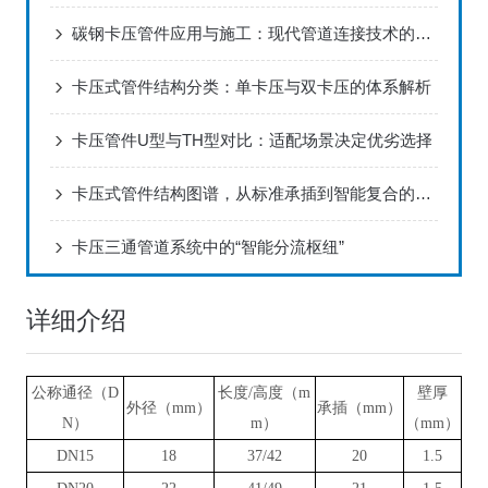
碳钢卡压管件应用与施工：现代管道连接技术的革新
卡压式管件结构分类：单卡压与双卡压的体系解析
卡压管件U型与TH型对比：适配场景决定优劣选择
卡压式管件结构图谱，从标准承插到智能复合的精密分类
卡压三通管道系统中的“智能分流枢纽”
详细介绍
公称通径（D
长度/高度（m
壁厚
外径（mm）
承插（mm）
N）
m）
（mm）
DN15
18
37/42
20
1.5