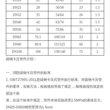
DN20
22
41/49
21
1.5
DN25
28
50/58
23
1.5
DN32
35
54/64
26
1.5
DN40
42
63/74
31
1.5
DN50
54
75/86
35
1.5
DN65
76.1
100/110
53
2
DN80
88.9
115/125
60
2
DN100
108
139/140
75
2
碳钢卡压管件介绍：
一、消防碳钢卡压管件的标准
1. GB/T27891-2011是碳钢卡压式管件执行标准。对碳钢卡压管
件的要求，实验方法，检验规则等做了规定，-般检验报告就是依
据这个标
准，在这个标准中规定，管件本体应能承受2.5MPa的液体压力。
DN25-DN50钢管壁厚为1.5mm