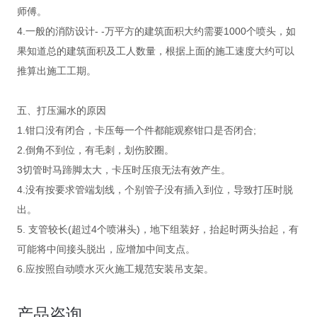
师傅。
4.一般的消防设计- -万平方的建筑面积大约需要1000个喷头，如
果知道总的建筑面积及工人数量，根据上面的施工速度大约可以
推算出施工工期。
五、打压漏水的原因
1.钳口没有闭合，卡压每一个件都能观察钳口是否闭合;
2.倒角不到位，有毛刺，划伤胶圈。
3切管时马蹄脚太大，卡压时压痕无法有效产生。
4.没有按要求管端划线，个别管子没有插入到位，导致打压时脱
出。
5. 支管较长(超过4个喷淋头)，地下组装好，抬起时两头抬起，有
可能将中间接头脱出，应增加中间支点。
6.应按照自动喷水灭火施工规范安装吊支架。
产品咨询