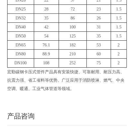
DN20
22
57
21
1.5
DN25
28
72
23
1.5
DN32
35
86
26
1.5
DN40
42
100
31
1.5
DN50
54
125
35
1.5
DN65
76.1
182
53
2
DN80
88.9
210
60
2
DN100
108
252
75
2
宏勤碳钢卡压式管件产品具有安装快捷、可靠耐用、耐压力高、
抗震力强、省工省料等优势。广泛应用于消防喷淋、燃气、中央
空调、暖通、工业气体管道等领域。
产品咨询