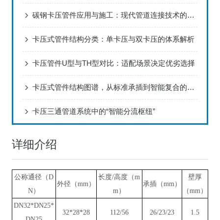
碳钢卡压管件应用与施工：现代管道连接技术的革新
卡压式管件结构分类：单卡压与双卡压的体系解析
卡压管件U型与TH型对比：适配场景决定优劣选择
卡压式管件结构图谱，从标准承插到智能复合的精密分类
卡压三通管道系统中的“智能分流枢纽”
详细介绍
公称通径（D
长度/高度（m
壁厚
外径（mm）
承插（mm）
N）
m）
（mm）
DN32*DN25*
32*28*28
112/56
26/23/23
1.5
DN25