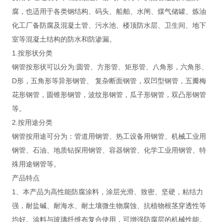
腐，也适用于各类钢结构、码头、船舶、水闸、煤气储罐、炼油
化工厂备防腐及混凝土管、污水池、楼顶防水层、卫生间、地下
室等混凝土结构的防水和防渗漏。
1.按形状分类
钢管按形状可以分为:圆管、方形管、矩形管、八角形，六角形、
D形，五角形等异形钢管、 复杂断面钢管，双凹型钢管，五瓣梅
花形钢管，圆锥形钢管，波纹形钢管，瓜子形钢管，双凸形钢管
等。
2.按用途分类
钢管按用途可分为：管道用钢管、热工设备用钢管、机械工业用
钢管、石油、地质钻探用钢管、容器钢管、化学工业用钢管、特
殊用途钢管等。
产品特点
1、本产品为高性能防腐涂料，涂层光滑、致密、坚硬，粘结力
强，耐盐碱、耐海水、耐土壤微生物腐蚀、抗植物根茎穿透性等
均好。涂料与玻璃纤维布复合使用，可增强防腐层的机械性能。